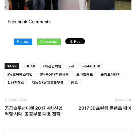
Facebook Comments
TAGS
3DCAD
4차산업혁명
cad
SolidACE3D
SW교육페스티벌
SW중심대학전시관
모바일캐드
솔리드이엔지
일산킨텍스
지능형SW교육플랫폼
캐드
Previous article
Next article
공공솔루션마켓 2017 ‘4차산업
2017 3D프린팅 콘텐츠 페어
혁명 시대, 공공부문 대응 전략’