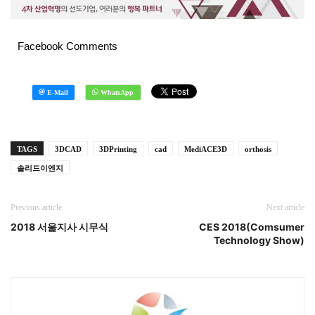
Facebook Comments
TAGS
3DCAD
3DPrinting
cad
MediACE3D
orthosis
솔리드이엔지
Previous article
Next article
2018 서울지사 시무식
CES 2018(Comsumer
Technology Show)